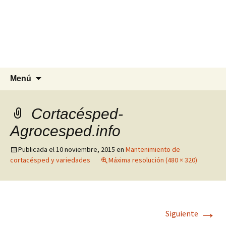
Agrocesped Césped y
Jardinería.
Producción de césped natural para
jardinería.
Saltar
Buscar:
Menú
al
contenido
Cortacésped-
Agrocesped.info
Publicada el
10 noviembre, 2015
en
Mantenimiento de
cortacésped y variedades
Máxima resolución (480 × 320)
→
Siguiente