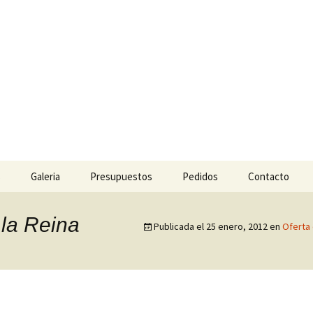
 Césped y Jardine
l para jardinería.
s
Galeria
Presupuestos
Pedidos
Contacto
 la Reina
Publicada el
25 enero, 2012
en
Oferta 