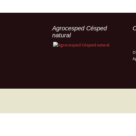
Agrocesped Césped
O
natural
O
A