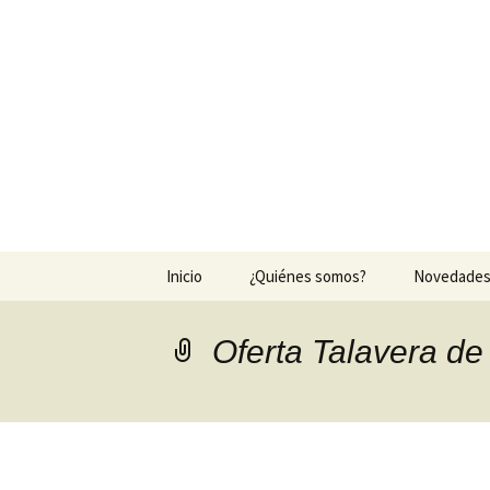
Agrocesped
Producción de césped natura
Saltar
Inicio
¿Quiénes somos?
Novedade
al
contenido
Oferta Talavera de