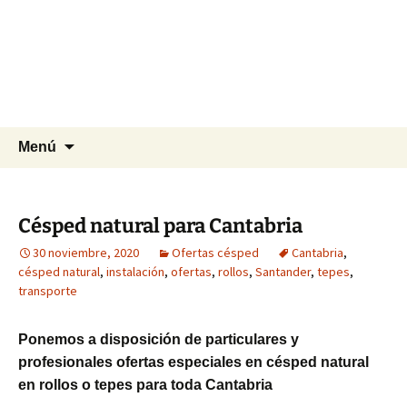
Agrocesped Césped y
Jardinería.
Producción de césped natural para
jardinería.
Saltar
Buscar:
Menú
al
contenido
Césped natural para Cantabria
30 noviembre, 2020
Ofertas césped
Cantabria
,
césped natural
,
instalación
,
ofertas
,
rollos
,
Santander
,
tepes
,
transporte
Ponemos a disposición de particulares y
profesionales ofertas especiales en césped natural
en rollos o tepes para toda Cantabria