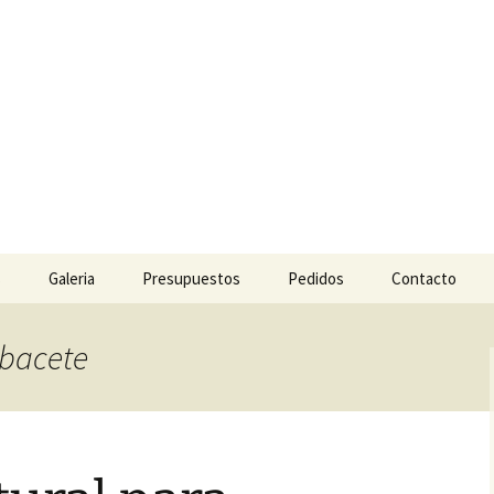
 Césped y Jardi
ara jardinería.
s
Galeria
Presupuestos
Pedidos
Contacto
lbacete