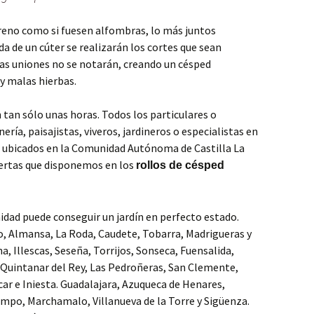
rreno como si fuesen alfombras, lo más juntos
da de un cúter se realizarán los cortes que sean
 las uniones no se notarán, creando un césped
 y malas hierbas.
 tan sólo unas horas. Todos los particulares o
nería, paisajistas, viveros, jardineros o especialistas en
s ubicados en la Comunidad Autónoma de Castilla La
fertas que disponemos en los
rollos de césped
idad puede conseguir un jardín en perfecto estado.
do, Almansa, La Roda, Caudete, Tobarra, Madrigueras y
a, Illescas, Seseña, Torrijos, Sonseca, Fuensalida,
 Quintanar del Rey, Las Pedroñeras, San Clemente,
car e Iniesta. Guadalajara, Azuqueca de Henares,
Campo, Marchamalo, Villanueva de la Torre y Sigüenza.