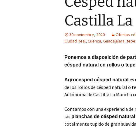
Césped nat
Castilla L
30 noviembre, 2020
Ofertas c
Ciudad Real
,
Cuenca
,
Guadalajara
,
tepe
Ponemos a disposición de parti
césped natural en rollos o tep
es 
Agrocesped césped natural
de los rollos de césped natural o 
Autónoma de Castilla La Mancha cé
Contamos con una experiencia de má
las
planchas de césped natural
totalmente tupido de gran suavidad