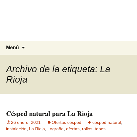
Agrocesped Césped y
Jardinería.
Producción de césped natural para
jardinería.
Saltar
Buscar:
Menú
al
contenido
Archivo de la etiqueta: La
Rioja
Césped natural para La Rioja
26 enero, 2021
Ofertas césped
césped natural
,
instalación
,
La Rioja
,
Logroño
,
ofertas
,
rollos
,
tepes