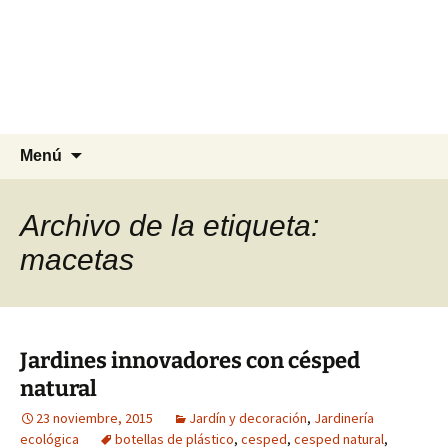
Agrocesped Césped y
Jardinería.
Producción de césped natural para
jardinería.
Saltar
Buscar:
Menú
al
contenido
Archivo de la etiqueta:
macetas
Jardines innovadores con césped
natural
23 noviembre, 2015
Jardín y decoración
,
Jardinería
ecológica
botellas de plástico
,
cesped
,
cesped natural
,