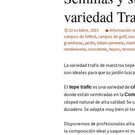
variedad Tra
23 octubre, 2015
Información s
campos de fútbol
,
campos de golf
,
ces
gramíneas
,
jardin
,
lolium perenne
,
mant
rendimiento
,
resistente
,
tepes
,
terren
La variedad trafic de nuestros tep
son ideales para que su jardín luzc
El
es una variedad de
tepe trafic
c
donde están sembradas en la
Coma
césped natural de alta calidad. Se 
duradero. Se adapta muy bien al te
Disponemos de profesionales altam
la composición ideal y saquen el