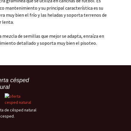
tra gramínea que se utiliza en canchas de fútbol. Es
oco mantenimiento y su principal característica es su
era muy bien el frío y las heladas y soporta terrenos de
 lenta.
una mezcla de semillas que mejor se adapta, enraíza en
imiento detallado y soporta muy bien el pisoteo.
erta césped
ural
ta de césped natural
ocesped.