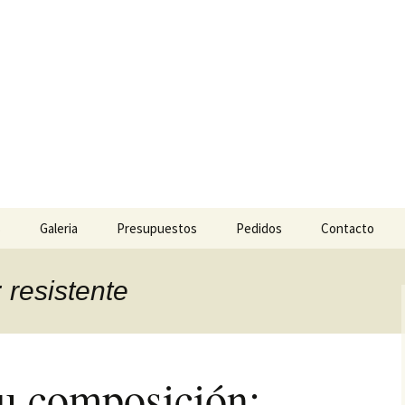
 Césped y Jardine
l para jardinería.
s
Galeria
Presupuestos
Pedidos
Contacto
: resistente
su composición: