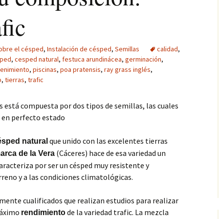
fic
obre el césped
,
Instalación de césped
,
Semillas
calidad
,
ped
,
cesped natural
,
festuca arundinácea
,
germinación
,
enimiento
,
piscinas
,
poa pratensis
,
ray grass inglés
,
o
,
tierras
,
trafic
es está compuesta por dos tipos de semillas, las cuales
a en perfecto estado
que unido con las excelentes tierras
ésped natural
(Cáceres) hace de esa variedad un
rca de la Vera
caracteriza por ser un césped muy resistente y
rreno y a las condiciones climatológicas.
ente cualificados que realizan estudios para realizar
 máximo
de la variedad trafic. La mezcla
rendimiento