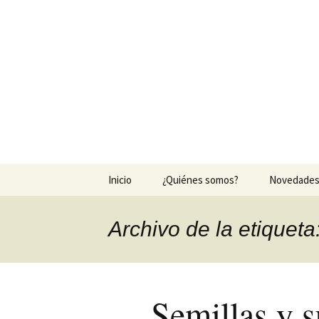
Agrocesped
Producción de césped natura
Saltar
Inicio
¿Quiénes somos?
Novedade
al
contenido
Archivo de la etiqueta
Semillas y 