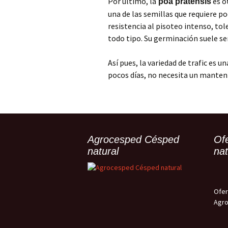
Por último, la
es o
poa pratensis
una de las semillas que requiere p
resistencia al pisoteo intenso, tol
todo tipo. Su germinación suele ser
Así pues, la variedad de trafic es 
pocos días, no necesita un manten
Agrocesped Césped
Of
natural
nat
Ofer
Agr