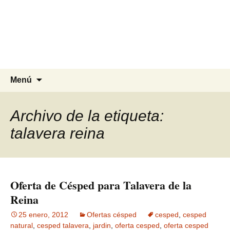
Agrocesped Césped y
Jardinería.
Producción de césped natural para
jardinería.
Saltar
Buscar:
Menú
al
contenido
Archivo de la etiqueta:
talavera reina
Oferta de Césped para Talavera de la
Reina
25 enero, 2012
Ofertas césped
cesped
,
cesped
natural
,
cesped talavera
,
jardin
,
oferta cesped
,
oferta cesped