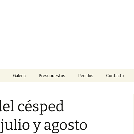
 Césped y Jardi
ara jardinería.
s
Galeria
Presupuestos
Pedidos
Contacto
del césped
julio y agosto