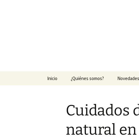
Agrocesped
Producción de césped natural p
Saltar
Inicio
¿Quiénes somos?
Novedade
al
contenido
Cuidados 
natural en 