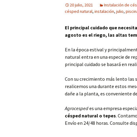
20 julio, 2021
Instalación de cé
césped natural
,
instalación
,
julio
,
piscin
El principal cuidado que necesita
agosto es el riego, las altas te
En la época estival y principalme
natural entra en una especie de re
principal cuidado se basará en reali
Con su crecimiento más lento las s
realicemos una durante estos meses
dañe a la planta, es conveniente dej
Agrocesped
es una empresa especial
césped natural o tepes
. Contamos
Envío en 24/48 horas. Consulte disp