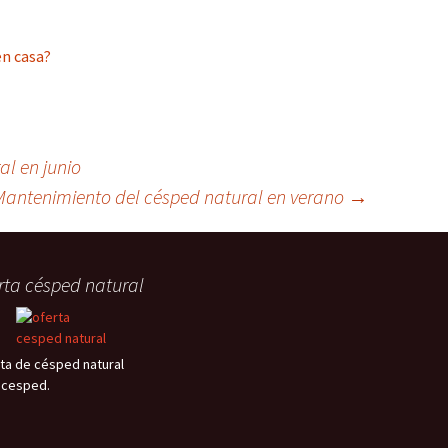
n casa?
l en junio
Mantenimiento del césped natural en verano
→
rta césped natural
ta de césped natural
ocesped.