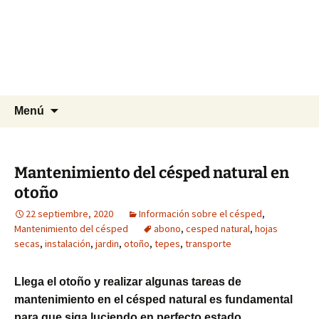
Agrocesped Césped y
Jardinería.
Producción de césped natural para
jardinería.
Saltar
Buscar:
Menú
al
contenido
Mantenimiento del césped natural en
otoño
22 septiembre, 2020
Información sobre el césped
,
Mantenimiento del césped
abono
,
cesped natural
,
hojas
secas
,
instalación
,
jardin
,
otoño
,
tepes
,
transporte
Llega el otoño y realizar algunas tareas de
mantenimiento en el césped natural es fundamental
para que siga luciendo en perfecto estado