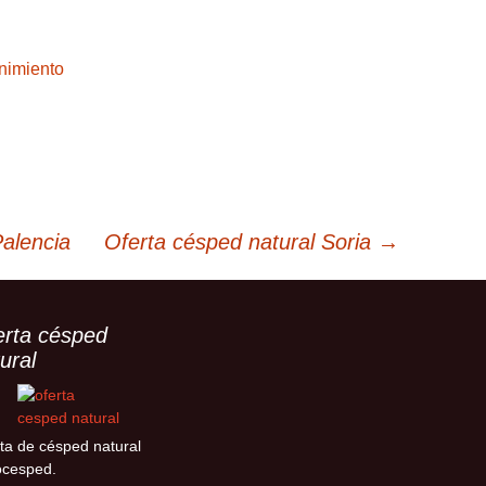
nimiento
alencia
Oferta césped natural Soria
→
erta césped
ural
ta de césped natural
ocesped.