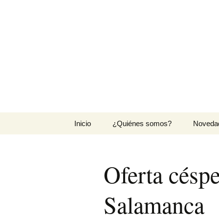
Agrocesped
Producción de césped natura
Saltar
Inicio
¿Quiénes somos?
Noveda
al
contenido
Oferta céspe
Salamanca