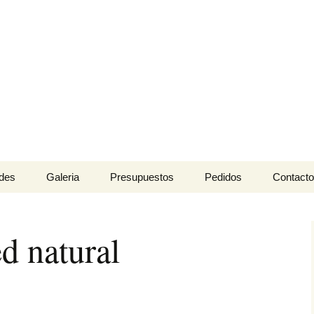
 Césped y Jardine
l para jardinería.
des
Galeria
Presupuestos
Pedidos
Contacto
d natural