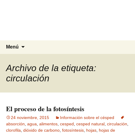
Agrocesped Césped y
Jardinería.
Producción de césped natural para
jardinería.
Saltar
Buscar:
Menú
al
contenido
Archivo de la etiqueta:
circulación
El proceso de la fotosíntesis
24 noviembre, 2015
Información sobre el césped
absorción
,
agua
,
alimentos
,
cesped
,
cesped natural
,
circulación
,
clorofila
,
dióxido de carbono
,
fotosíntesis
,
hojas
,
hojas de