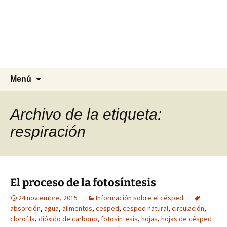
Agrocesped Césped y
Jardinería.
Producción de césped natural para
jardinería.
Saltar
Buscar:
Menú
al
contenido
Archivo de la etiqueta:
respiración
El proceso de la fotosíntesis
24 noviembre, 2015
Información sobre el césped
absorción
,
agua
,
alimentos
,
cesped
,
cesped natural
,
circulación
,
clorofila
,
dióxido de carbono
,
fotosíntesis
,
hojas
,
hojas de césped