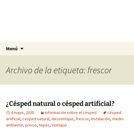
Agrocesped Césped y
Jardinería.
Producción de césped natural para
jardinería.
Saltar
Buscar:
Menú
al
contenido
Archivo de la etiqueta: frescor
¿Césped natural o césped artificial?
4 mayo, 2020
Información sobre el césped
césped
artificial
,
cesped natural
,
desventajas
,
frescor
,
instalación
,
medio
ambiente
,
precio
,
tepes
,
ventajas