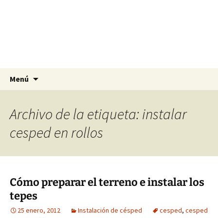
Agrocesped Césped y
Jardinería.
Producción de césped natural para
jardinería.
Saltar
Buscar:
Menú
al
contenido
Archivo de la etiqueta: instalar
cesped en rollos
Cómo preparar el terreno e instalar los
tepes
25 enero, 2012
Instalación de césped
cesped
,
cesped