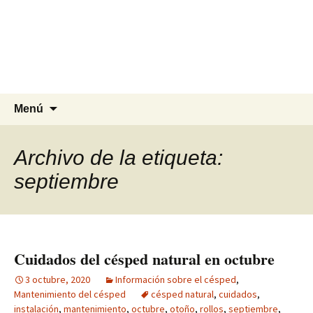
Agrocesped Césped y
Jardinería.
Producción de césped natural para
jardinería.
Saltar
Buscar:
Menú
al
contenido
Archivo de la etiqueta:
septiembre
Cuidados del césped natural en octubre
3 octubre, 2020
Información sobre el césped
,
Mantenimiento del césped
césped natural
,
cuidados
,
instalación
,
mantenimiento
,
octubre
,
otoño
,
rollos
,
septiembre
,