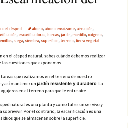
o del césped
abono
,
abono enraizante
,
aireación
,
rificación
,
escarificadoras
,
horcas
,
jardin
,
mantillo
,
oxígeno
,
emillas
,
siega
,
siembra
,
superficie
,
terreno
,
tierra vegetal
ión en el césped natural, sabes cuándo debemos realizar
e las cuestiones que exponemos.
tareas que realizamos en el terreno de nuestro
y así mantener un
. La
o
jardín resistente y duradero
 agujeros en el terreno para que le entre aire.
ped natural es una planta y como tal es un ser vivo y
 sobrevivir. Por el contrario, la escarificación es una
esiduos que se almacenan sobre la superficie.