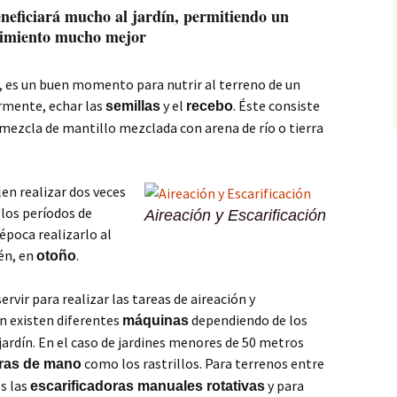
neficiará mucho al jardín, permitiendo un
cimiento mucho mejor
, es un buen momento para nutrir al terreno de un
rmente, echar las
y el
. Éste consiste
semillas
recebo
a mezcla de mantillo mezclada con arena de río o tierra
len realizar dos veces
los períodos de
Aireación y Escarificación
época realizarlo al
én, en
.
otoño
vir para realizar las tareas de aireación y
ión existen diferentes
dependiendo de los
máquinas
jardín. En el caso de jardines menores de 50 metros
como los rastrillos. Para terrenos entre
oras de mano
s las
y para
escarificadoras manuales rotativas