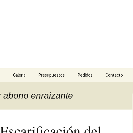
 Césped y Jardine
l para jardinería.
s
Galeria
Presupuestos
Pedidos
Contacto
a: abono enraizante
Escarificación del