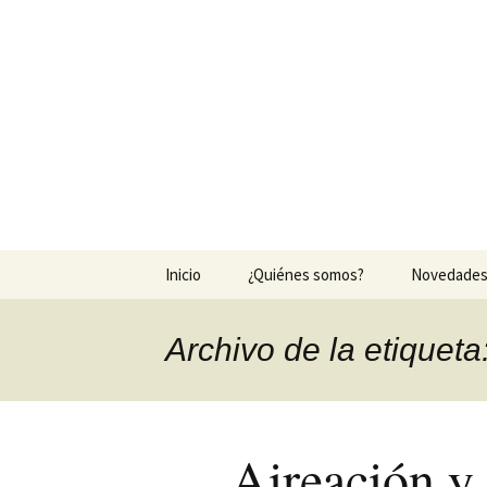
Agrocesped
Producción de césped natura
Saltar
Inicio
¿Quiénes somos?
Novedade
al
contenido
Archivo de la etiquet
Aireación y 