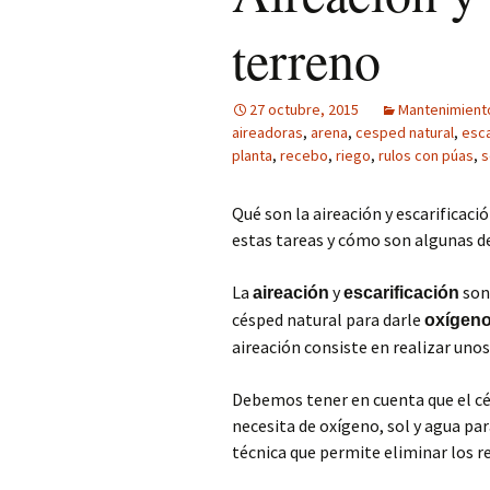
terreno
27 octubre, 2015
Mantenimient
aireadoras
,
arena
,
cesped natural
,
esca
planta
,
recebo
,
riego
,
rulos con púas
,
s
Qué son la aireación y escarificac
estas tareas y cómo son algunas d
La
y
son 
aireación
escarificación
césped natural para darle
oxígen
aireación consiste en realizar unos
Debemos tener en cuenta que el cés
necesita de oxígeno, sol y agua para
técnica que permite eliminar los r