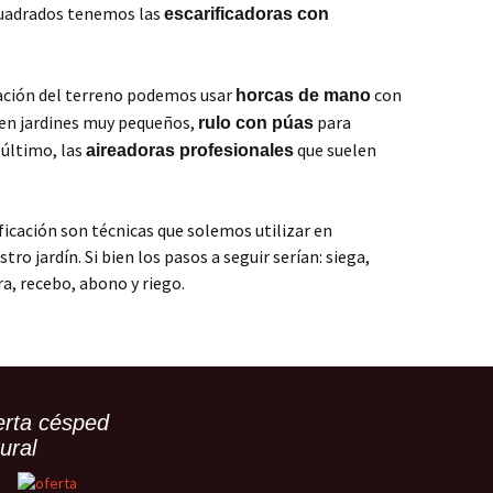
cuadrados tenemos las
escarificadoras con
reación del terreno podemos usar
con
horcas de mano
 en jardines muy pequeños,
para
rulo con púas
 último, las
que suelen
aireadoras profesionales
ificación son técnicas que solemos utilizar en
ro jardín. Si bien los pasos a seguir serían: siega,
ra, recebo, abono y riego.
erta césped
ural