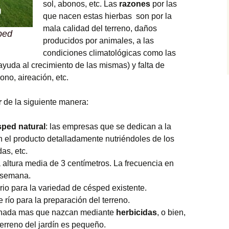
sol, abonos, etc. Las
razones
por las
que nacen estas hierbas son por la
mala calidad del terreno, daños
ped
producidos por animales, a las
condiciones climatológicas como las
ayuda al crecimiento de las mismas) y falta de
no, aireación, etc.
r
de la siguiente manera:
sped
natural
: las empresas que se dedican a la
 el producto detalladamente nutriéndoles de los
as, etc.
altura media de 3 centímetros. La frecuencia en
a semana.
io para la variedad de césped existente.
 río para la preparación del terreno.
s nada mas que nazcan mediante
herbicidas
, o bien,
terreno del jardín es pequeño.