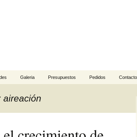
 Césped y Jardine
l para jardinería.
des
Galeria
Presupuestos
Pedidos
Contacto
: aireación
 el crecimiento de