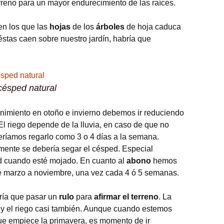
rreno para un mayor endurecimiento de las raíces.
en los que las
hojas
de los
árboles
de hoja caduca
éstas caen sobre nuestro jardín, habría que
césped natural
enimiento en otoño e invierno debemos ir reduciendo
 El riego depende de la lluvia, en caso de que no
eríamos regarlo como 3 o 4 días a la semana.
ente se debería segar el césped. Especial
d cuando esté mojado. En cuanto al
abono
hemos
e marzo a noviembre, una vez cada 4 ó 5 semanas.
ía que pasar un
rulo
para
afirmar el terreno
. La
 y el riego casi también. Aunque cuando estemos
ue empiece la primavera, es momento de ir