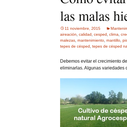
las malas hi
11 noviembre, 2015
Mantenim
aireación
,
calidad
,
cesped
,
clima
,
cre
malezas
,
mantenimiento
,
mantillo
,
pi
tepes de césped
,
tepes de césped na
Debemos evitar el crecimiento de
eliminarlas. Algunas variedades 