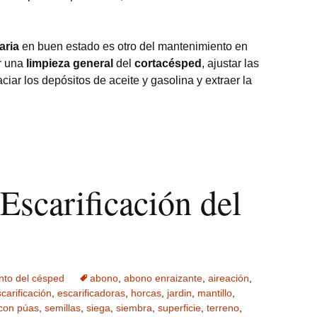
aria
en buen estado es otro del mantenimiento en
ar una
limpieza
general
del
cortacésped
, ajustar las
ciar los depósitos de aceite y gasolina y extraer la
Escarificación del
nto del césped
abono
,
abono enraizante
,
aireación
,
carificación
,
escarificadoras
,
horcas
,
jardin
,
mantillo
,
 con púas
,
semillas
,
siega
,
siembra
,
superficie
,
terreno
,