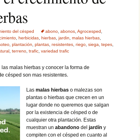
erbas
iento del césped
abono
,
abonos
,
Agrocesped
,
cimiento
,
herbicidas
,
hierbas
,
jardin
,
malas hierbas
,
soteo
,
plantación
,
plantas
,
resistentes
,
riego
,
siega
,
tepes
,
tural
,
terreno
,
trafic
,
variedad trafic
 las malas hierbas y conocer la forma de
de césped son mas resistentes.
Las
malas
hierbas
o malezas son
plantas o hierbas que crecen en un
lugar donde no queremos que salgan
por la existencia de césped o de
cualquier otra plantación. Estas
muestran un
abandono
del
jardín
y
compiten con el césped en cuanto al