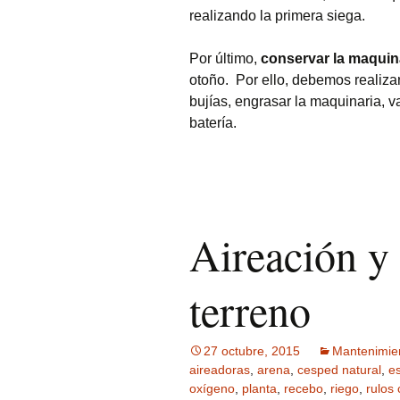
realizando la primera siega.
Por último,
conservar la maquin
otoño. Por ello, debemos realiz
bujías, engrasar la maquinaria, va
batería.
Aireación y 
terreno
27 octubre, 2015
Mantenimie
aireadoras
,
arena
,
cesped natural
,
es
oxígeno
,
planta
,
recebo
,
riego
,
rulos