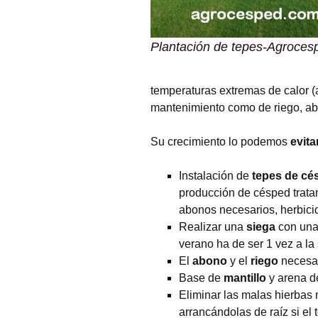
Plantación de tepes-Agroces
temperaturas extremas de calor (
mantenimiento como de riego, abo
Su crecimiento lo podemos
evita
Instalación de
tepes
de
cé
producción de césped tratan
abonos necesarios, herbicid
Realizar una
siega
con una 
verano ha de ser 1 vez a l
El
abono
y el
riego
necesar
Base de
mantillo
y arena de
Eliminar las malas hierba
arrancándolas de raíz si el 