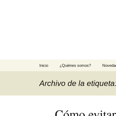
Agrocesped
Producción de césped natura
Saltar
Inicio
¿Quiénes somos?
Noveda
al
contenido
Archivo de la etiqueta
Cómo evitar