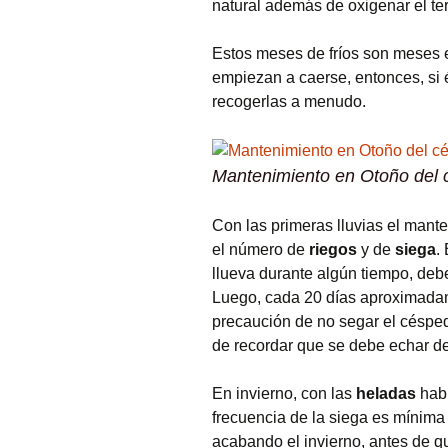
natural además de oxigenar el te
Estos meses de fríos son meses 
empiezan a caerse, entonces, si 
recogerlas a menudo.
Mantenimiento en Otoño del 
Con las primeras lluvias el mant
el número de
riegos
y de
siega
.
llueva durante algún tiempo, deb
Luego, cada 20 días aproximadam
precaución de no segar el céspe
de recordar que se debe echar d
En invierno, con las
heladas
habr
frecuencia de la siega es mínima
acabando el invierno, antes de q