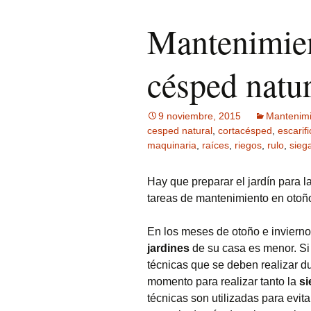
Mantenimien
césped natur
9 noviembre, 2015
Mantenimi
cesped natural
,
cortacésped
,
escarif
maquinaria
,
raíces
,
riegos
,
rulo
,
sieg
Hay que preparar el jardín para la
tareas de mantenimiento en otoño
En los meses de otoño e inviern
jardines
de su casa es menor. Si 
técnicas que se deben realizar d
momento para realizar tanto la
s
técnicas son utilizadas para evi