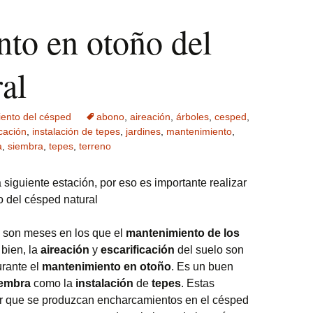
to en otoño del
al
ento del césped
abono
,
aireación
,
árboles
,
cesped
,
icación
,
instalación de tepes
,
jardines
,
mantenimiento
,
a
,
siembra
,
tepes
,
terreno
 siguiente estación, por eso es importante realizar
 del césped natural
o son meses en los que el
mantenimiento de los
bien, la
aireación
y
escarificación
del suelo son
urante el
mantenimiento en otoño
. Es un buen
iembra
como la
instalación
de
tepes
. Estas
tar que se produzcan encharcamientos en el césped