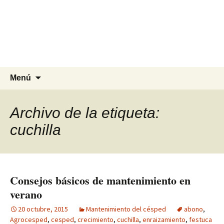
Agrocesped Césped y
Jardinería.
Producción de césped natural para
jardinería.
Saltar
Buscar:
Menú
al
contenido
Archivo de la etiqueta:
cuchilla
Consejos básicos de mantenimiento en
verano
20 octubre, 2015
Mantenimiento del césped
abono
,
Agrocesped
,
cesped
,
crecimiento
,
cuchilla
,
enraizamiento
,
festuca