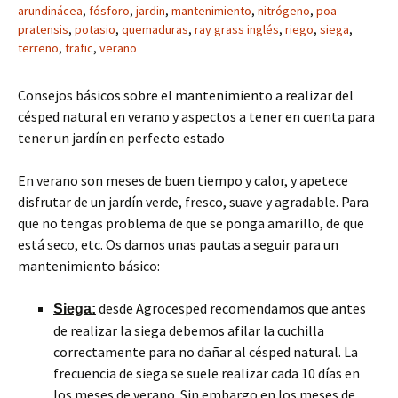
arundinácea
,
fósforo
,
jardin
,
mantenimiento
,
nitrógeno
,
poa
pratensis
,
potasio
,
quemaduras
,
ray grass inglés
,
riego
,
siega
,
terreno
,
trafic
,
verano
Consejos básicos sobre el mantenimiento a realizar del
césped natural en verano y aspectos a tener en cuenta para
tener un jardín en perfecto estado
En verano son meses de buen tiempo y calor, y apetece
disfrutar de un jardín verde, fresco, suave y agradable. Para
que no tengas problema de que se ponga amarillo, de que
está seco, etc. Os damos unas pautas a seguir para un
mantenimiento básico:
desde Agrocesped recomendamos que antes
Siega:
de realizar la siega debemos afilar la cuchilla
correctamente para no dañar al césped natural. La
frecuencia de siega se suele realizar cada 10 días en
los meses de verano. Sin embargo en los meses de