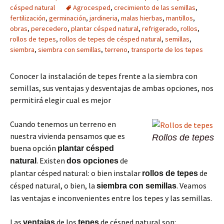
césped natural
Agrocesped
,
crecimiento de las semillas
,
fertilización
,
germinación
,
jardineria
,
malas hierbas
,
mantillos
,
obras
,
perecedero
,
plantar césped natural
,
refrigerado
,
rollos
,
rollos de tepes
,
rollos de tepes de césped natural
,
semillas
,
siembra
,
siembra con semillas
,
terreno
,
transporte de los tepes
Conocer la instalación de tepes frente a la siembra con
semillas, sus ventajas y desventajas de ambas opciones, nos
permitirá elegir cual es mejor
Cuando tenemos un terreno en
nuestra vivienda pensamos que es
Rollos de tepes
buena opción
plantar césped
. Existen
de
natural
dos opciones
plantar césped natural: o bien instalar
de
rollos de tepes
césped natural, o bien, la
. Veamos
siembra con semillas
las ventajas e inconvenientes entre los tepes y las semillas.
Las
de los
de césped natural son:
ventajas
tepes