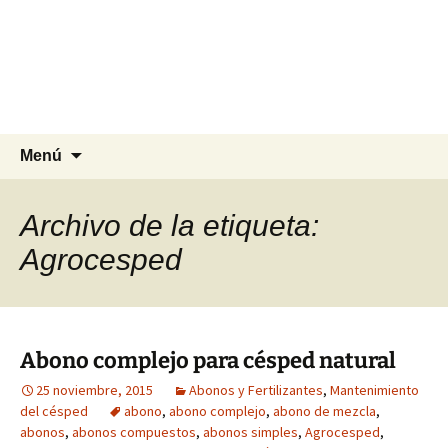
Agrocesped Césped y
Jardinería.
Producción de césped natural para
jardinería.
Saltar
Buscar:
Menú
al
contenido
Archivo de la etiqueta:
Agrocesped
Abono complejo para césped natural
25 noviembre, 2015
Abonos y Fertilizantes
,
Mantenimiento
del césped
abono
,
abono complejo
,
abono de mezcla
,
abonos
,
abonos compuestos
,
abonos simples
,
Agrocesped
,