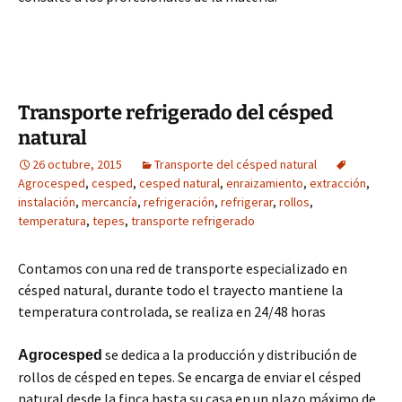
Transporte refrigerado del césped
natural
26 octubre, 2015
Transporte del césped natural
Agrocesped
,
cesped
,
cesped natural
,
enraizamiento
,
extracción
,
instalación
,
mercancía
,
refrigeración
,
refrigerar
,
rollos
,
temperatura
,
tepes
,
transporte refrigerado
Contamos con una red de transporte especializado en
césped natural, durante todo el trayecto mantiene la
temperatura controlada, se realiza en 24/48 horas
se dedica a la producción y distribución de
Agrocesped
rollos de césped en tepes. Se encarga de enviar el césped
natural desde la finca hasta su casa en un plazo máximo de