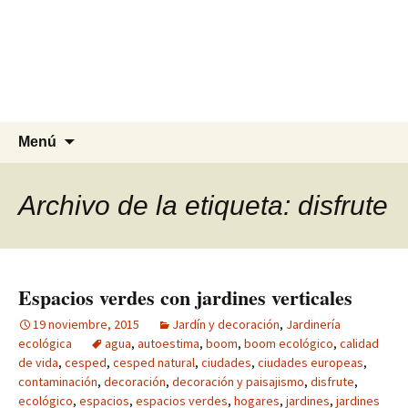
Agrocesped Césped y
Jardinería.
Producción de césped natural para
jardinería.
Saltar
Buscar:
Menú
al
contenido
Archivo de la etiqueta: disfrute
Espacios verdes con jardines verticales
19 noviembre, 2015
Jardín y decoración
,
Jardinería
ecológica
agua
,
autoestima
,
boom
,
boom ecológico
,
calidad
de vida
,
cesped
,
cesped natural
,
ciudades
,
ciudades europeas
,
contaminación
,
decoración
,
decoración y paisajismo
,
disfrute
,
ecológico
,
espacios
,
espacios verdes
,
hogares
,
jardines
,
jardines