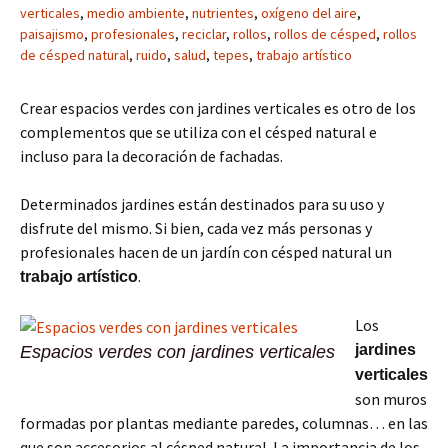
verticales
,
medio ambiente
,
nutrientes
,
oxígeno del aire
,
paisajismo
,
profesionales
,
reciclar
,
rollos
,
rollos de césped
,
rollos
de césped natural
,
ruido
,
salud
,
tepes
,
trabajo artístico
Crear espacios verdes con jardines verticales es otro de los
complementos que se utiliza con el césped natural e
incluso para la decoración de fachadas.
Determinados jardines están destinados para su uso y
disfrute del mismo. Si bien, cada vez más personas y
profesionales hacen de un jardín con césped natural un
.
trabajo artístico
Los
jardines
Espacios verdes con jardines verticales
verticales
son muros
formadas por plantas mediante paredes, columnas… en las
que son accesorios al césped natural. La importancia de los