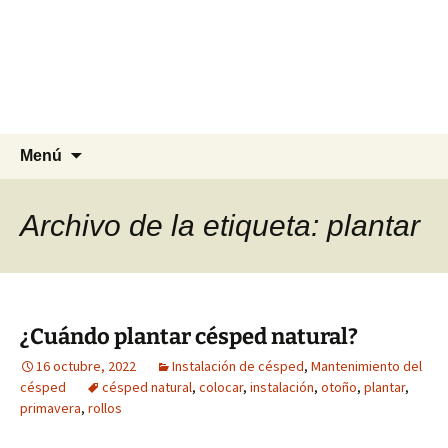
Agrocesped Césped y
Jardinería.
Producción de césped natural para
jardinería.
Saltar
Buscar:
Menú
al
contenido
Archivo de la etiqueta: plantar
¿Cuándo plantar césped natural?
16 octubre, 2022
Instalación de césped
,
Mantenimiento del
césped
césped natural
,
colocar
,
instalación
,
otoño
,
plantar
,
primavera
,
rollos