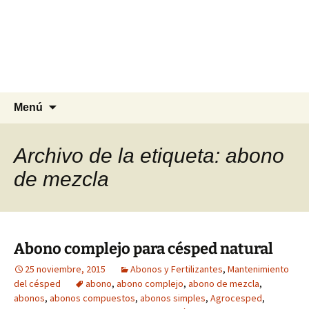
Agrocesped Césped y
Jardinería.
Producción de césped natural para
jardinería.
Saltar
Buscar:
Menú
al
contenido
Archivo de la etiqueta: abono
de mezcla
Abono complejo para césped natural
25 noviembre, 2015
Abonos y Fertilizantes
,
Mantenimiento
del césped
abono
,
abono complejo
,
abono de mezcla
,
abonos
,
abonos compuestos
,
abonos simples
,
Agrocesped
,