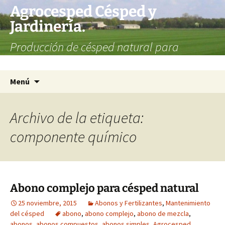
Agrocesped Césped y
Jardinería.
Producción de césped natural para
jardinería.
Saltar
Buscar:
Menú
al
contenido
Archivo de la etiqueta:
componente químico
Abono complejo para césped natural
25 noviembre, 2015
Abonos y Fertilizantes
,
Mantenimiento
del césped
abono
,
abono complejo
,
abono de mezcla
,
abonos
,
abonos compuestos
,
abonos simples
,
Agrocesped
,