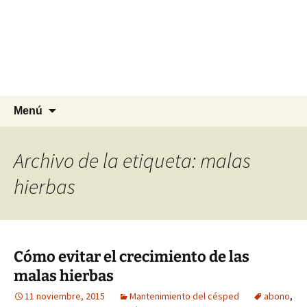
Agrocesped Césped y
Jardinería.
Producción de césped natural para
jardinería.
Saltar
Buscar:
Menú
al
contenido
Archivo de la etiqueta: malas
hierbas
Cómo evitar el crecimiento de las
malas hierbas
11 noviembre, 2015
Mantenimiento del césped
abono
,