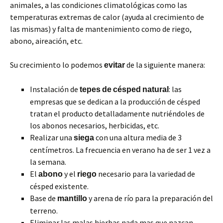
animales, a las condiciones climatológicas como las
temperaturas extremas de calor (ayuda al crecimiento de
las mismas) y falta de mantenimiento como de riego,
abono, aireación, etc.
Su crecimiento lo podemos
de la siguiente manera:
evitar
Instalación de
: las
tepes
de
césped
natural
empresas que se dedican a la producción de césped
tratan el producto detalladamente nutriéndoles de
los abonos necesarios, herbicidas, etc.
Realizar una
con una altura media de 3
siega
centímetros. La frecuencia en verano ha de ser 1 vez a
la semana.
El
y el
necesario para la variedad de
abono
riego
césped existente.
Base de
y arena de río para la preparación del
mantillo
terreno.
Eliminar las malas hierbas nada mas que nazcan